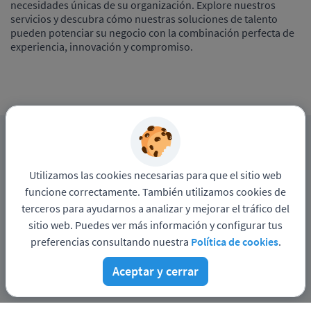
necesidades únicas de su organización. Explore nuestros
servicios y descubra cómo nuestras soluciones de talento
pueden potenciar su negocio con la combinación perfecta de
experiencia, innovación y compromiso.
APLICAR A ESTE PROCESO
Utilizamos las cookies necesarias para que el sitio web
funcione correctamente. También utilizamos cookies de
Política de privacidad
terceros para ayudarnos a analizar y mejorar el tráfico del
Sitio web de
SGF Global
sitio web. Puedes ver más información y configurar tus
preferencias consultando nuestra
Política de cookies
.
Funciona con
Aceptar y cerrar
© Pandapé, Ltda. Todos los derechos reservados.